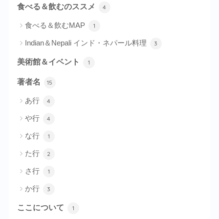
食べる＆飲むのススメ
4
食べる＆飲むMAP
1
Indian＆Nepali インド・ネパール料理
3
美術館＆イベント
1
著者名
15
あ行
4
や行
4
な行
1
た行
2
さ行
1
か行
3
ここについて
1