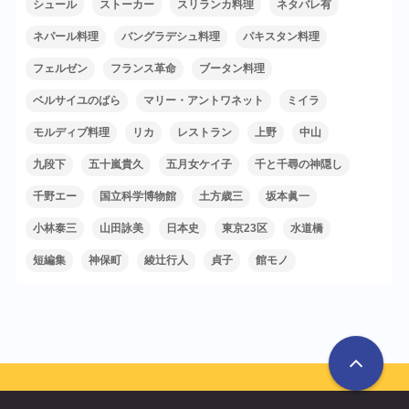
シュール
ストーカー
スリランカ料理
ネタバレ有
ネパール料理
バングラデシュ料理
パキスタン料理
フェルゼン
フランス革命
ブータン料理
ベルサイユのばら
マリー・アントワネット
ミイラ
モルディブ料理
リカ
レストラン
上野
中山
九段下
五十嵐貴久
五月女ケイ子
千と千尋の神隠し
千野エー
国立科学博物館
土方歳三
坂本眞一
小林泰三
山田詠美
日本史
東京23区
水道橋
短編集
神保町
綾辻行人
貞子
館モノ