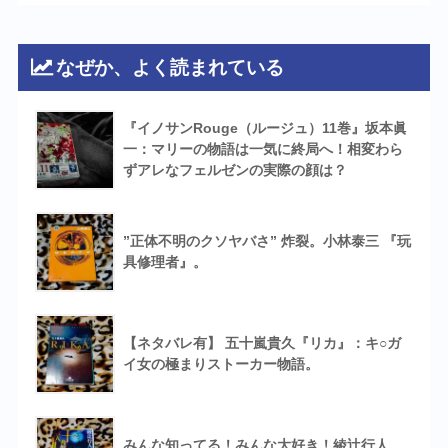
なぜか、よく読まれている
『イノサンRouge（ルージュ）11巻』坂本眞
一：マリーの物語は一気に終局へ！相変わら
ずアレなフェルゼンの実際の顔は？
”正体不明のクソヤバさ” 炸裂。小林泰三 『玩
具修理者』。
【ネタバレ有】 五十嵐貴久『リカ』：キ○ガ
イ女の極まりストーカー物語。
みんな知ってる！みんな大好き！綾辻行人